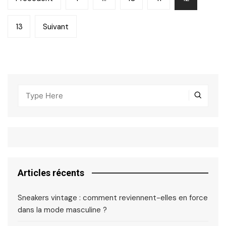
des
13
Suivant
publications
Articles récents
Sneakers vintage : comment reviennent-elles en force
dans la mode masculine ?