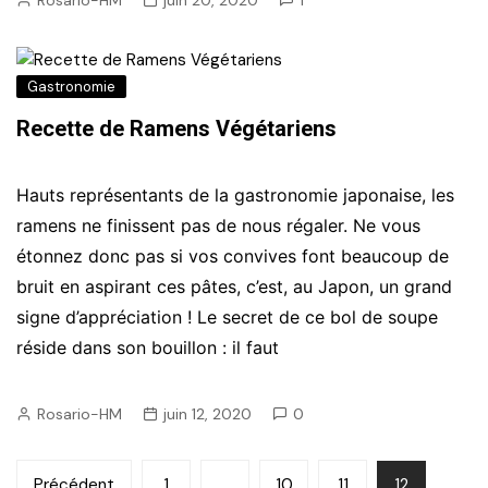
Gastronomie
Recette de Ramens Végétariens
Hauts représentants de la gastronomie japonaise, les
ramens ne finissent pas de nous régaler. Ne vous
étonnez donc pas si vos convives font beaucoup de
bruit en aspirant ces pâtes, c’est, au Japon, un grand
signe d’appréciation ! Le secret de ce bol de soupe
réside dans son bouillon : il faut
Rosario-HM
juin 12, 2020
0
Pagination
Précédent
1
…
10
11
12