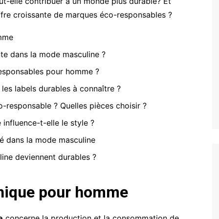
-elle contribuer à un monde plus durable? Et
offre croissante de marques éco-responsables ?
omme
ante dans la mode masculine ?
responsables pour homme ?
es labels durables à connaître ?
-responsable ? Quelles pièces choisir ?
fluence-t-elle le style ?
lité dans la mode masculine
ne deviennent durables ?
hique pour homme
e
concerne la production et la consommation de