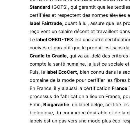
Standard
(GOTS), qui garantit que les textile
certifiées et respectent des normes élevées e
label Fairtrade
, quant à lui, assure que les pr
reçoivent un salaire décent et travaillent dan
Le
label OEKO-TEX
est une autre certificatio
nocives et garantit que le produit est sans dan
Cradle to Cradle
, qui va au-delà des critèr
compte la santé humaine, la justice sociale et
Puis, le
label EcoCert,
bien connu dans le sect
domaine de la mode pour certifier les fibres 
En France, il y a aussi la certification
France 
processus de fabrication a lieu en France, po
Enfin,
Biogarantie
, un label belge, certifie le
biologique, du commerce équitable et de la du
labels est un pas vers une mode plus éco-re