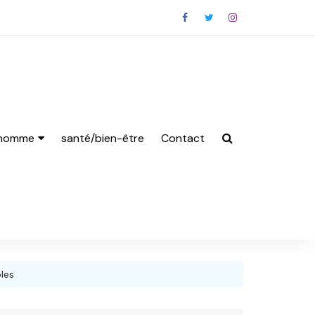
 homme
santé/bien-être
Contact
s Homme
les