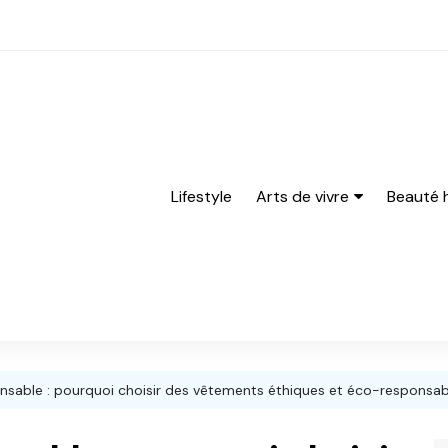
Lifestyle
Arts de vivre
Beauté
Bières
Barbe
cocktails
rasage
Gastronomie
Parfum
Vins
able : pourquoi choisir des vêtements éthiques et éco-responsab
Spiritueux