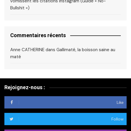
vomissent les citations Instagram (Guide « No-
Bullshit »)
Commentaires récents
Anne CATHERINE
dans
Gallimaté, la boisson saine au
maté
Rejoignez-nous :
Like
Follow