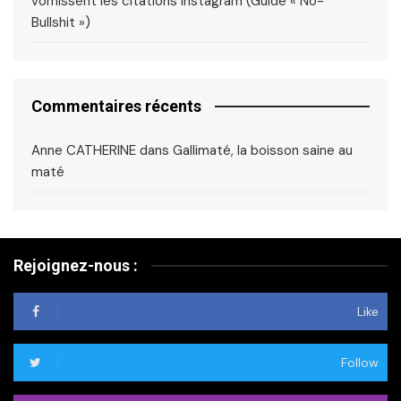
vomissent les citations Instagram (Guide « No-
Bullshit »)
Commentaires récents
Anne CATHERINE
dans
Gallimaté, la boisson saine au
maté
Rejoignez-nous :
Like
Follow