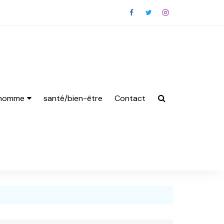
 homme
santé/bien-être
Contact
s Homme