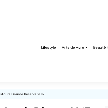
Lifestyle
Arts de vivre
Beauté
Bières
Barbe
cocktails
rasage
Gastronomie
Parfum
Vins
stours Grande Réserve 2017
Spiritueux