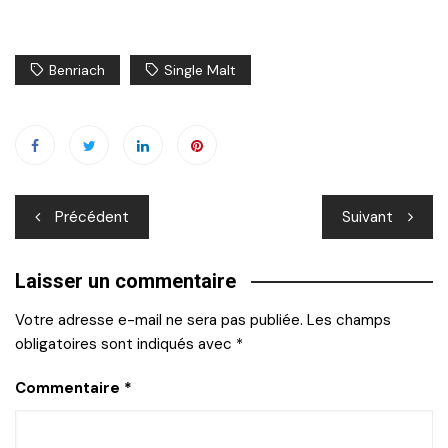
Benriach
Single Malt
Navigation
Précédent
Suivant
de
Laisser un commentaire
l’article
Votre adresse e-mail ne sera pas publiée.
Les champs
obligatoires sont indiqués avec
*
Commentaire
*