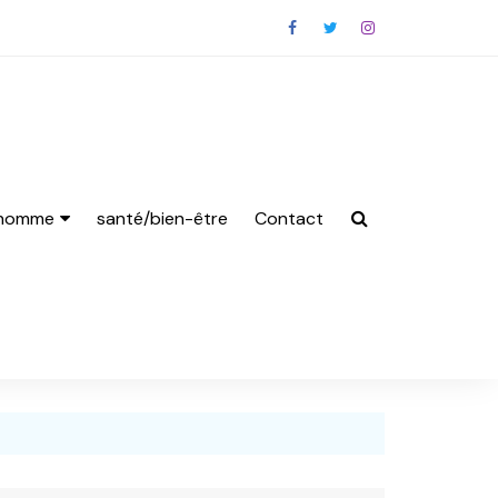
 homme
santé/bien-être
Contact
s Homme