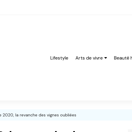
Lifestyle
Arts de vivre
Beauté
Bières
Barbe
cocktails
rasage
Gastronomie
Parfum
Vins
e 2020, la revanche des vignes oubliées
Spiritueux