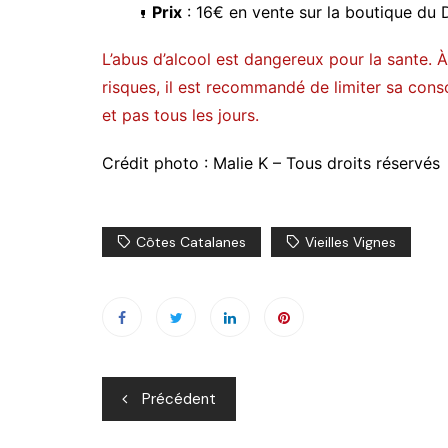
Prix
: 16€ en vente sur la boutique du
L’abus d’alcool est dangereux pour la sante.
risques, il est recommandé de limiter sa co
et pas tous les jours.
Crédit photo : Malie K – Tous droits réservés
Côtes Catalanes
Vieilles Vignes
Navigation
Précédent
de